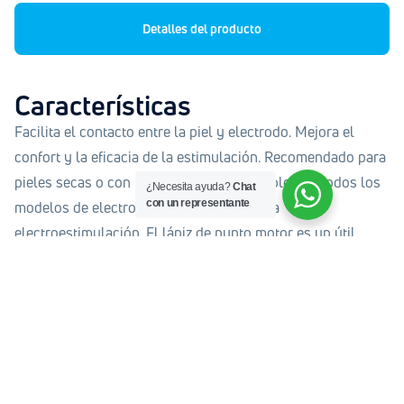
Detalles del producto
Características
Facilita el contacto entre la piel y electrodo. Mejora el
confort y la eficacia de la estimulación. Recomendado para
pieles secas o con mucho vello. Compatible con todos los
¿Necesita ayuda?
Chat
con un representante
modelos de electrodos. Reservado para la
electroestimulación. El lápiz de punto motor es un útil
accesorio en los electroestimuladores Cefar Compex. Sirve
para colocar correctamente los electrodos y aumentar la
comodidad y eficiencia de estimulación.